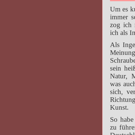
Um es ku
immer s
zog ich 
ich als I
Als Inge
Meinung,
Schraube
sein hei
Natur, M
was auch
sich, ve
Richtun
Kunst.
So habe
zu führ