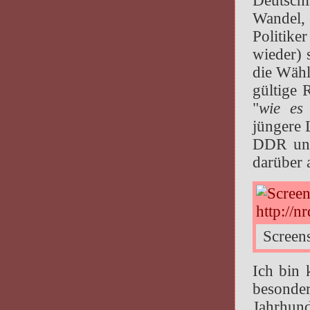
Deutschl
Wandel,
Politike
wieder) 
die Wähl
gültige 
"
wie es
jüngere 
DDR und
darüber 
Screens
Ich bin 
besond
Jahrhu