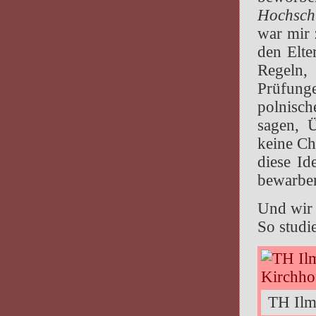
Hochsch
war mir 
den Elt
Regeln,
Prüfunge
polnisch
sagen, 
keine Ch
diese Id
bewarbe
Und wir 
So studi
TH Ilm