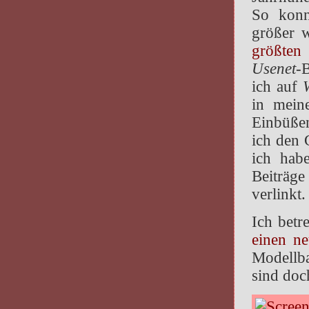
So konn
größer w
größten 
Usenet
-
ich auf
in mein
Einbüßen
ich den 
ich hab
Beiträge
verlinkt.
Ich betr
einen n
Modellba
sind doc