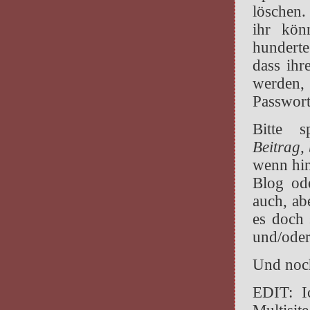
löschen.
ihr kön
hunderte
dass ihr
werden,
Passwor
Bitte 
Beitrag, 
wenn hin
Blog ode
auch, ab
es doch 
und/ode
Und noch
EDIT: I