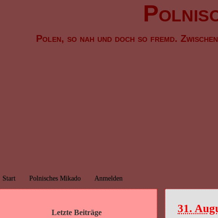
Polnis
Polen, so nah und doch so fremd. Zwische
Start
Polnisches Mikado
Anmelden
31. Aug
Letzte Beiträge