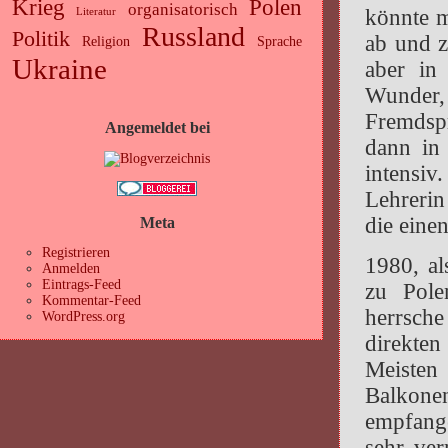
Krieg
Polen
organisatorisch
könnte m
Literatur
Russland
Politik
ab und z
Religion
Sprache
Ukraine
aber in
Wunder
Fremdspr
Angemeldet bei
dann in
intensi
Lehreri
die eine
Meta
Registrieren
1980, al
Anmelden
Eintrags-Feed
zu Pole
Kommentar-Feed
herrsch
WordPress.org
direkten
Meisten
Balkone
empfang
sehr ver