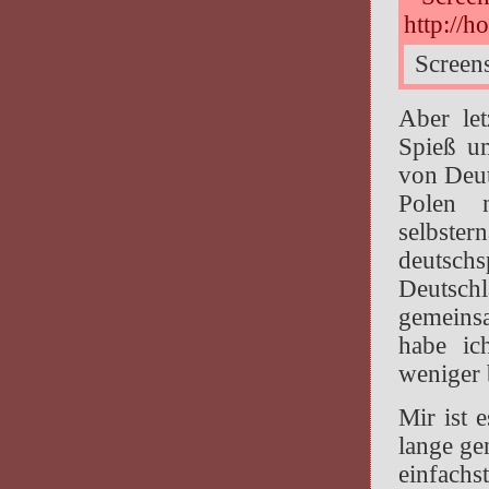
Screen
Aber le
Spieß um
von Deut
Polen 
selbster
deutschs
Deutsch
gemeins
habe ic
weniger 
Mir ist 
lange ge
einfachs