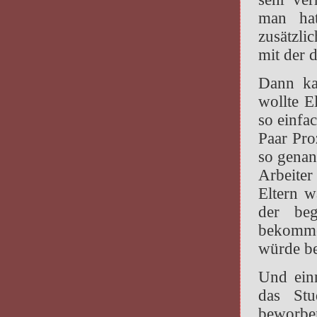
man hat
zusätzli
mit der 
Dann ka
wollte E
so einfa
Paar Pro
so genan
Arbeiter
Eltern w
der be
bekomme
würde be
Und einm
das St
beworbe