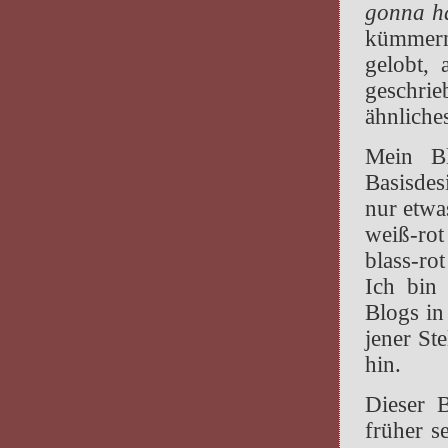
gonna h
kümmern
gelobt, 
geschri
ähnliche
Mein Bl
Basisdes
nur etwa
weiß-rot
blass-ro
Ich bin 
Blogs in
jener St
hin.
Dieser B
früher se