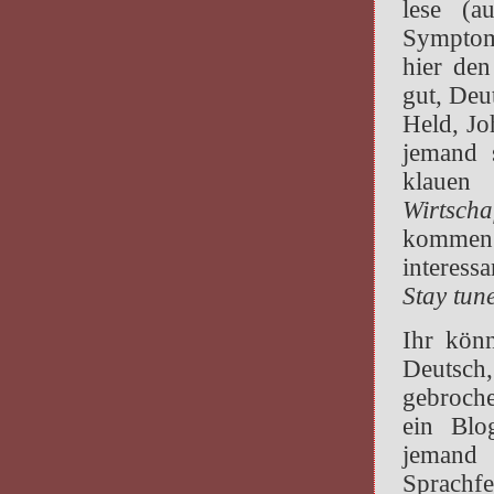
lese (a
Symptom
hier den
gut, Deu
Held, Jo
jemand s
klauen
Wirtscha
kommen: 
interess
Stay tun
Ihr könn
Deutsch
gebroche
ein Blo
jemand
Sprachfe