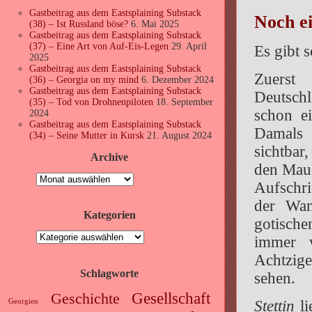
Gastbeitrag aus dem Eastsplaining Substack
Noch ei
(38) – Ist Russland böse?
6. Mai 2025
Gastbeitrag aus dem Eastsplaining Substack
(37) – Eine Art von Auf-Eis-Legen
29. April
Es gibt 
2025
Gastbeitrag aus dem Eastsplaining Substack
Zuerst
(36) – Georgia on my mind
6. Dezember 2024
Gastbeitrag aus dem Eastsplaining Substack
Deutschl
(35) – Tod von Drohnenpiloten
18. September
schon e
2024
Gastbeitrag aus dem Eastsplaining Substack
Damals
(34) – Seine Mutter in Kursk
21. August 2024
sichtbar
Archive
den Maue
Archive
Aufschri
der Wan
Kategorien
gotische
Kategorien
immer 
Achtzig
Schlagworte
sehen.
Gesellschaft
Geschichte
Georgien
Stettin
li