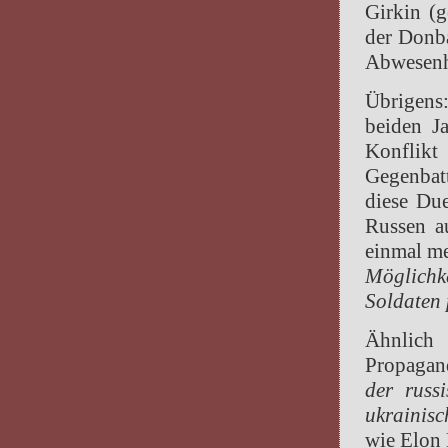
Girkin (
der Donba
Abwesenhe
Übrigens
beiden J
Konflikt
Gegenbatt
diese Due
Russen a
einmal meh
Möglichk
Soldaten 
Ähnlich
Propagan
der russ
ukrainis
wie Elon 