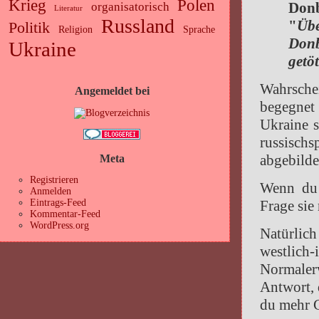
Krieg
Polen
Donb
organisatorisch
Literatur
Russland
"
Übe
Politik
Religion
Sprache
Donb
Ukraine
getöt
Wahrschei
Angemeldet bei
begegnet
Ukraine 
russisc
abgebilde
Meta
Registrieren
Wenn du d
Anmelden
Frage sie
Eintrags-Feed
Kommentar-Feed
WordPress.org
Natürlich
westlich
Normalerw
Antwort, d
du mehr G