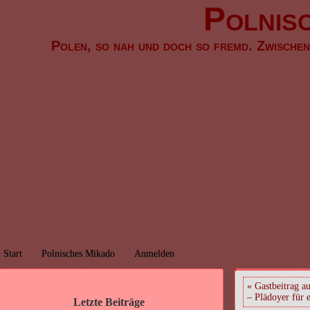
Polnis
Polen, so nah und doch so fremd. Zwische
Start
Polnisches Mikado
Anmelden
« Gastbeitrag a
– Plädoyer für 
Letzte Beiträge