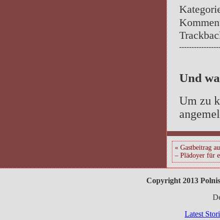
Kategori
Kommenta
Trackba
----------------
Und wa
Um zu k
angemel
« Gastbeitrag a
– Plädoyer für 
Copyright 2013 Polnis
De
Latest Sto