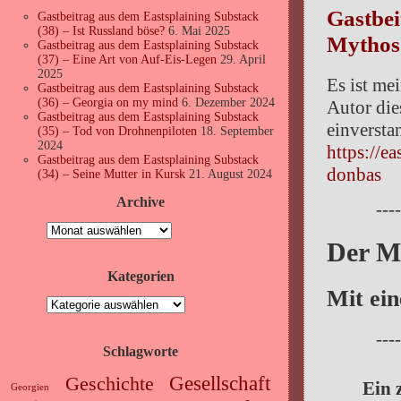
Gastbei
Gastbeitrag aus dem Eastsplaining Substack
(38) – Ist Russland böse?
6. Mai 2025
Mythos
Gastbeitrag aus dem Eastsplaining Substack
(37) – Eine Art von Auf-Eis-Legen
29. April
2025
Es ist me
Gastbeitrag aus dem Eastsplaining Substack
(36) – Georgia on my mind
6. Dezember 2024
Autor die
Gastbeitrag aus dem Eastsplaining Substack
einversta
(35) – Tod von Drohnenpiloten
18. September
2024
https://e
Gastbeitrag aus dem Eastsplaining Substack
donbas
(34) – Seine Mutter in Kursk
21. August 2024
Archive
---
Archive
Der M
Kategorien
Mit ein
Kategorien
---
Schlagworte
Gesellschaft
Geschichte
Ein 
Georgien