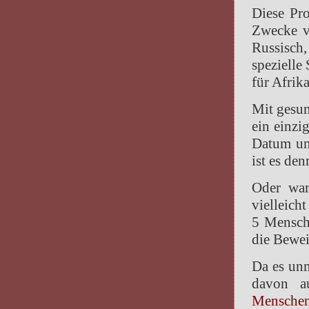
Diese Pr
Zwecke v
Russisch
spezielle
für Afrika
Mit gesun
ein einzi
Datum un
ist es den
Oder war
vielleich
5 Mensch
die Bewei
Da es unm
davon a
Menschenr