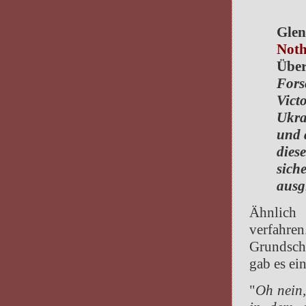
Glen
Noth
Über
Fors
Vict
Ukra
und 
diese
sich
ausg
Ähnlich
verfahre
Grundsch
gab es ein
"
Oh nein,