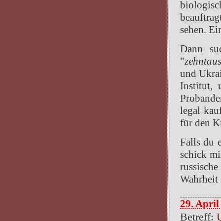
biologis
beauftra
sehen. Ei
Dann suc
"
zehntau
und Ukra
Institut,
Probanden
legal kau
für den K
Falls du 
schick mir
russisch
Wahrheit 
----------------
29. April
Betreff: