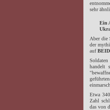
entnommen
sehr ähnl
Ein 
Ukra
Aber die 
der mythi
auf
BEI
Soldaten
handelt 
"bewaffn
geführte
einmarsch
Etwa 340
Zahl sch
das von d